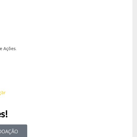
e Ações
.
.br
s!
DOAÇÃO