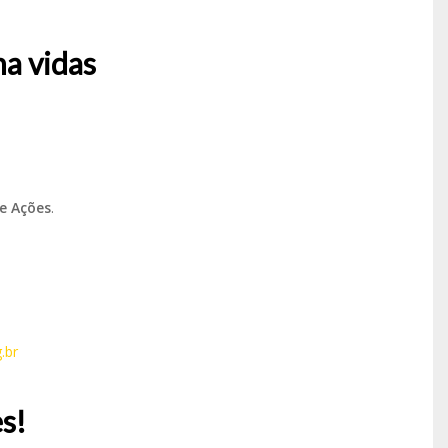
a vidas
e Ações
.
.br
s!