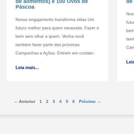
de alimentos) e 100 Ovos de
de
Páscoa
Nos
Nosso engajamento transforma vidas Um
fut
futuro melhor para quem necessita. Fazer o
bem
bem sem olhar a quem. Venha você
tam
também fazer parte das próximas
Cam
Campanhas e Ações. Entrem em contato:
Leia
Leia mais...
← Anterior
1
2
3
4
5
6
Próximo →