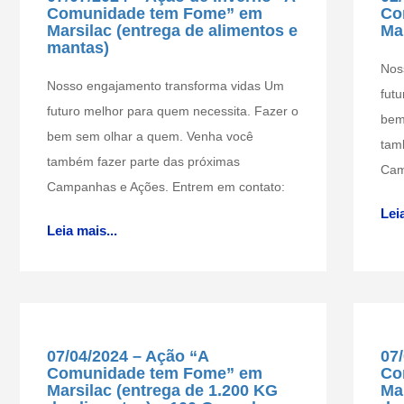
Comunidade tem Fome” em
Co
Marsilac (entrega de alimentos e
Ma
mantas)
Nos
Nosso engajamento transforma vidas Um
fut
futuro melhor para quem necessita. Fazer o
bem
bem sem olhar a quem. Venha você
tam
também fazer parte das próximas
Cam
Campanhas e Ações. Entrem em contato:
Leia
Leia mais...
07/04/2024 – Ação “A
07
Comunidade tem Fome” em
Co
Marsilac (entrega de 1.200 KG
Ma