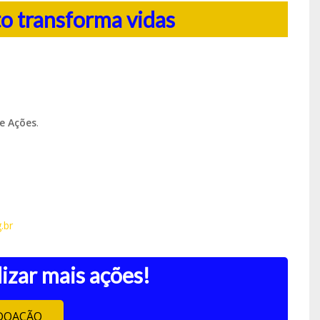
 transforma vidas
e Ações
.
.br
izar mais ações!
DOAÇÃO