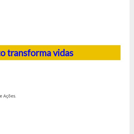
 transforma vidas
e Ações
.