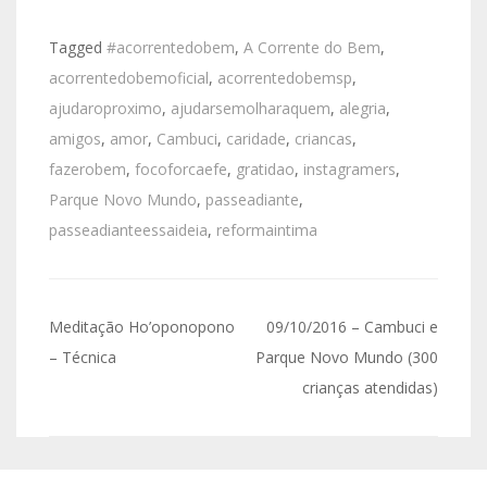
Tagged
#acorrentedobem
,
A Corrente do Bem
,
acorrentedobemoficial
,
acorrentedobemsp
,
ajudaroproximo
,
ajudarsemolharaquem
,
alegria
,
amigos
,
amor
,
Cambuci
,
caridade
,
criancas
,
fazerobem
,
focoforcaefe
,
gratidao
,
instagramers
,
Parque Novo Mundo
,
passeadiante
,
passeadianteessaideia
,
reformaintima
Meditação Ho’oponopono
09/10/2016 – Cambuci e
– Técnica
Parque Novo Mundo (300
crianças atendidas)