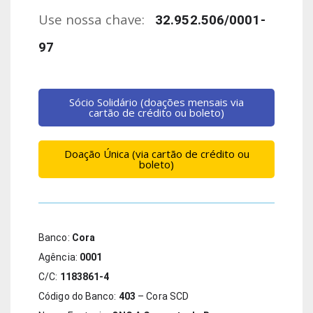
Use nossa chave:
32.952.506/0001-
97
Sócio Solidário (doações mensais via
cartão de crédito ou boleto)
Doação Única (via cartão de crédito ou
boleto)
Banco: 
Cora
Agência: 
0001
C/C: 
1183861-4
Código do Banco: 
403
 – Cora SCD