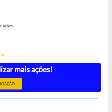
e Ações
.
.br
izar mais ações!
DOAÇÃO