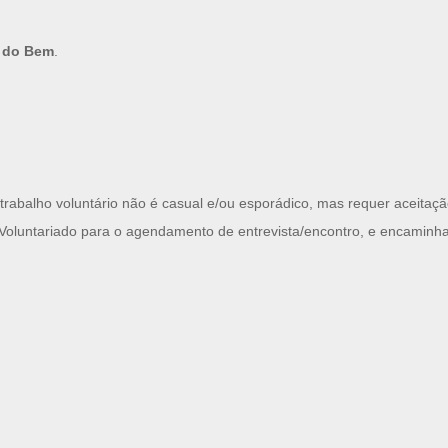
e do Bem
.
ue o trabalho voluntário não é casual e/ou esporádico, mas requer acei
e Voluntariado para o agendamento de entrevista/encontro, e encaminh